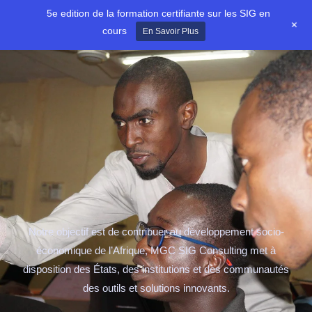
Aller
5e edition de la formation certifiante sur les SIG en
+
au
cours
En Savoir Plus
contenu
Notre objectif est de contribuer au développement socio-
économique de l’Afrique, MGC SIG Consulting met à
disposition des États, des institutions et des communautés
des outils et solutions innovants.