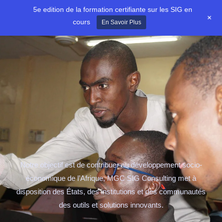
Aller
5e edition de la formation certifiante sur les SIG en
+
au
cours
En Savoir Plus
contenu
Notre objectif est de contribuer au développement socio-
économique de l’Afrique, MGC SIG Consulting met à
disposition des États, des institutions et des communautés
des outils et solutions innovants.