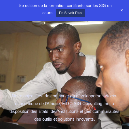
Aller
5e edition de la formation certifiante sur les SIG en
+
au
cours
En Savoir Plus
contenu
Notre objectif est de contribuer au développement socio-
économique de l’Afrique, MGC SIG Consulting met à
disposition des États, des institutions et des communautés
des outils et solutions innovants.