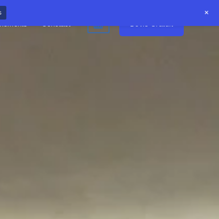
+
s
Devis Gratuit
nements
Conctact