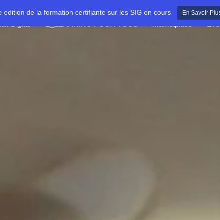
e edition de la formation certifiante sur les SIG en cours
En Savoir Plu
dit-Digital
E_LEARNING POUR TOUS
Marketplace
Évè