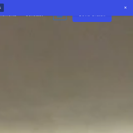
+
s
Devis Gratuit
nements
Conctact