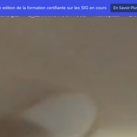
e edition de la formation certifiante sur les SIG en cours
En Savoir Plu
dit-Digital
E_LEARNING POUR TOUS
Marketplace
Évè