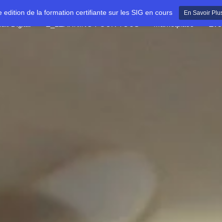
e edition de la formation certifiante sur les SIG en cours
En Savoir Plu
dit-Digital
E_LEARNING POUR TOUS
Marketplace
Évè