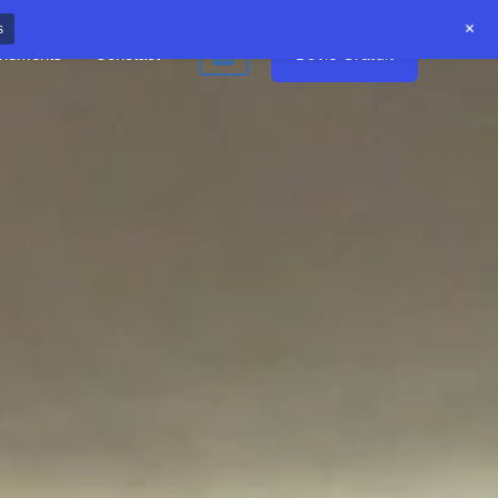
+
s
Devis Gratuit
nements
Conctact