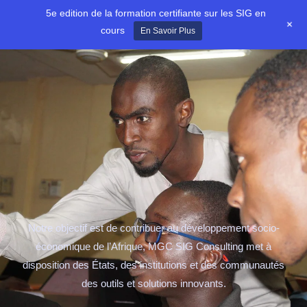
Aller
5e edition de la formation certifiante sur les SIG en
+
au
cours
En Savoir Plus
contenu
Notre objectif est de contribuer au développement socio-
économique de l’Afrique, MGC SIG Consulting met à
disposition des États, des institutions et des communautés
des outils et solutions innovants.